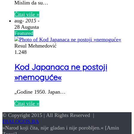
Mislim da su…
Čitaj više »
aug
- 2015 -
28 Augusta
Featured
Resul Mehmedović
1.248
Kod Japanaca ne postoji
»nemoguće«
„Godine 1950. Japan…
Čitaj više »
© Copyright 2015 | All Rights Reserved |
DIALOGOS.BA
»Narod koji čita, nije gladan i nije porobljen.« [Amin