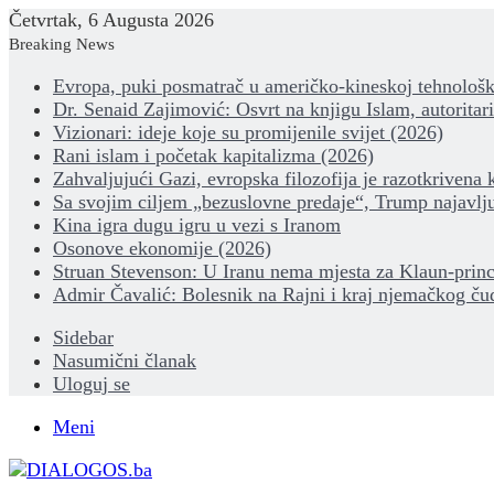
Četvrtak, 6 Augusta 2026
Breaking News
Evropa, puki posmatrač u američko-kineskoj tehnološk
Dr. Senaid Zajimović: Osvrt na knjigu Islam, autoritar
Vizionari: ideje koje su promijenile svijet (2026)
Rani islam i početak kapitalizma (2026)
Zahvaljujući Gazi, evropska filozofija je razotkrivena 
Sa svojim ciljem „bezuslovne predaje“, Trump najavlju
Kina igra dugu igru u vezi s Iranom
Osonove ekonomije (2026)
Struan Stevenson: U Iranu nema mjesta za Klaun-princ
Admir Čavalić: Bolesnik na Rajni i kraj njemačkog ču
Sidebar
Nasumični članak
Uloguj se
Meni