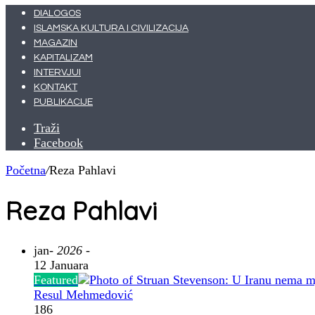
DIALOGOS
ISLAMSKA KULTURA I CIVILIZACIJA
MAGAZIN
KAPITALIZAM
INTERVJUI
KONTAKT
PUBLIKACIJE
Traži
Facebook
Početna
/
Reza Pahlavi
Reza Pahlavi
jan
- 2026 -
12 Januara
Featured
Resul Mehmedović
186