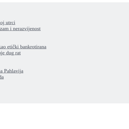
oj utrci
izam i nerazvijenost
kao etički bankrotirana
je dug rat
a Pahlavija
da