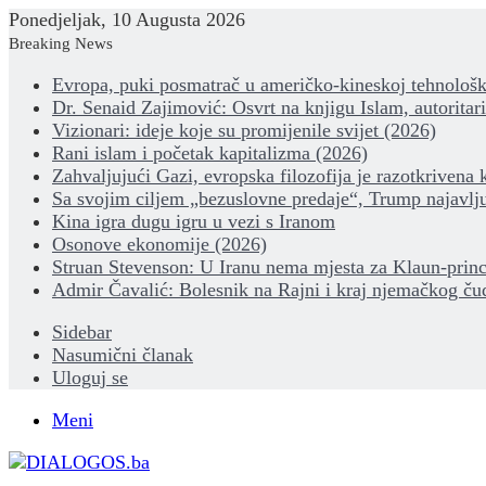
Ponedjeljak, 10 Augusta 2026
Breaking News
Evropa, puki posmatrač u američko-kineskoj tehnološk
Dr. Senaid Zajimović: Osvrt na knjigu Islam, autoritar
Vizionari: ideje koje su promijenile svijet (2026)
Rani islam i početak kapitalizma (2026)
Zahvaljujući Gazi, evropska filozofija je razotkrivena 
Sa svojim ciljem „bezuslovne predaje“, Trump najavlju
Kina igra dugu igru u vezi s Iranom
Osonove ekonomije (2026)
Struan Stevenson: U Iranu nema mjesta za Klaun-princ
Admir Čavalić: Bolesnik na Rajni i kraj njemačkog ču
Sidebar
Nasumični članak
Uloguj se
Meni