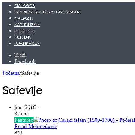
DIALOGOS
ISLAMSKA KULTURA I CIVILIZACIJA
MAGAZIN
KAPITALIZAM
INTERVJUI
KONTAKT
PUBLIKACIJE
Traži
Facebook
Početna
/
Safevije
Safevije
jun
- 2016 -
3 Juna
Featured
Resul Mehmedović
841