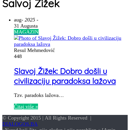
Salvoj Žižek
aug
- 2025 -
31 Augusta
MAGAZIN
Resul Mehmedović
448
Slavoj Žižek: Dobro došli u
civilizaciju paradoksa lažova
Tzv. paradoks lažova…
Čitaj više »
© Copyright 2015 | All Rights Reserved |
DIALOGOS.BA