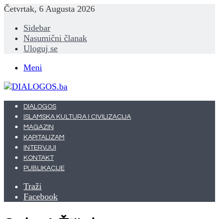
Četvrtak, 6 Augusta 2026
Sidebar
Nasumični članak
Uloguj se
Meni
DIALOGOS
ISLAMSKA KULTURA I CIVILIZACIJA
MAGAZIN
KAPITALIZAM
INTERVJUI
KONTAKT
PUBLIKACIJE
Traži
Facebook