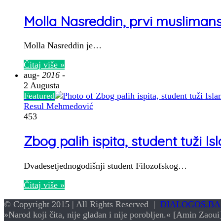
Molla Nasreddin, prvi muslimansk
Molla Nasreddin je…
Čitaj više »
aug
- 2016 -
2 Augusta
Featured
Resul Mehmedović
453
Zbog palih ispita, student tuži I
Dvadesetjednogodišnji student Filozofskog…
Čitaj više »
© Copyright 2015 | All Rights Reserved |
DIALOGOS.BA
»Narod koji čita, nije gladan i nije porobljen.« [Amin Zaoui