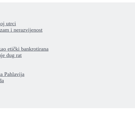
oj utrci
izam i nerazvijenost
kao etički bankrotirana
je dug rat
a Pahlavija
da