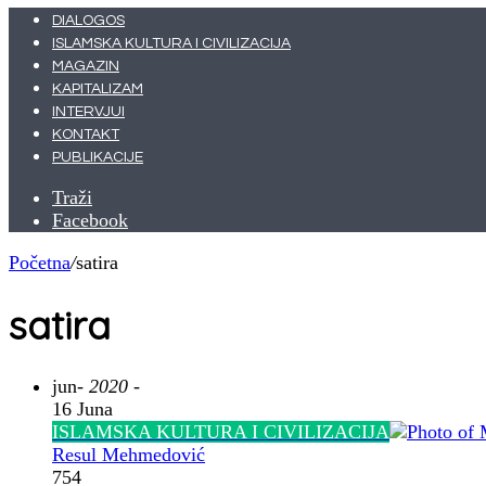
DIALOGOS
ISLAMSKA KULTURA I CIVILIZACIJA
MAGAZIN
KAPITALIZAM
INTERVJUI
KONTAKT
PUBLIKACIJE
Traži
Facebook
Početna
/
satira
satira
jun
- 2020 -
16 Juna
ISLAMSKA KULTURA I CIVILIZACIJA
Resul Mehmedović
754