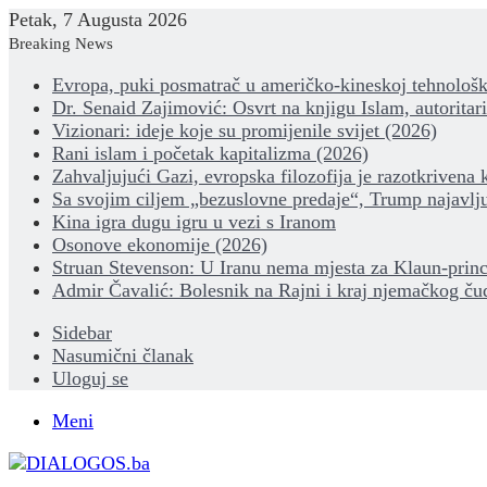
Petak, 7 Augusta 2026
Breaking News
Evropa, puki posmatrač u američko-kineskoj tehnološk
Dr. Senaid Zajimović: Osvrt na knjigu Islam, autoritar
Vizionari: ideje koje su promijenile svijet (2026)
Rani islam i početak kapitalizma (2026)
Zahvaljujući Gazi, evropska filozofija je razotkrivena 
Sa svojim ciljem „bezuslovne predaje“, Trump najavlju
Kina igra dugu igru u vezi s Iranom
Osonove ekonomije (2026)
Struan Stevenson: U Iranu nema mjesta za Klaun-princ
Admir Čavalić: Bolesnik na Rajni i kraj njemačkog ču
Sidebar
Nasumični članak
Uloguj se
Meni