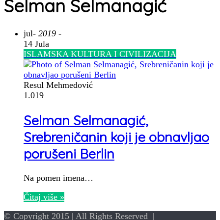
Selman Selmanagić
jul
- 2019 -
14 Jula
ISLAMSKA KULTURA I CIVILIZACIJA
Resul Mehmedović
1.019
Selman Selmanagić,
Srebreničanin koji je obnavljao
porušeni Berlin
Na pomen imena…
Čitaj više »
© Copyright 2015 | All Rights Reserved |