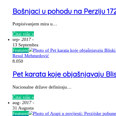
Bošnjaci u pohodu na Perziju 17
Potpisivanjem mira u…
Čitaj više »
sep
- 2017 -
13 Septembra
Featured
Resul Mehmedović
8.050
Pet karata koje objašnjavaju Blis
Nacionalne države definiraju…
Čitaj više »
aug
- 2017 -
31 Augusta
Featured