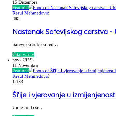
15 Decembra
Featured
Resul Mehmedović
885
Nastanak Safevijskog carstva - U
Safevijski sufijski red…
Čitaj više »
nov
- 2015 -
11 Novembra
Featured
Resul Mehmedović
1.133
Ši'ije i vjerovanje u izmijenjenos
Umjesto da se…