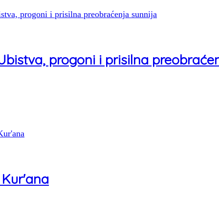
bistva, progoni i prisilna preobraće
t Kur'ana