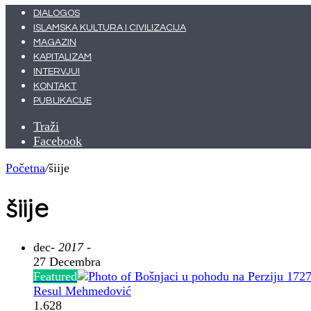
DIALOGOS
ISLAMSKA KULTURA I CIVILIZACIJA
MAGAZIN
KAPITALIZAM
INTERVJUI
KONTAKT
PUBLIKACIJE
Traži
Facebook
Početna
/
šiije
šiije
dec
- 2017 -
27 Decembra
Featured
Resul Mehmedović
1.628