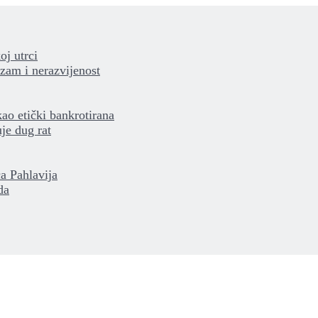
oj utrci
izam i nerazvijenost
kao etički bankrotirana
je dug rat
a Pahlavija
da