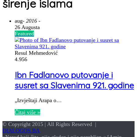
širenje islama
aug
- 2016 -
26 Augusta
Featured
Resul Mehmedović
4.956
Ibn Fadlanovo putovanje i
susret sa Slavenima 921. godine
„Izvještaji Arapa o…
Čitaj više »
© Copyright 2015 | All Rights Reserved |
DIALOGOS.BA