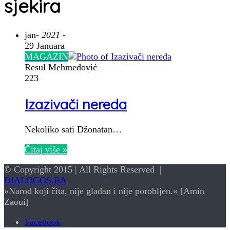
sjekira
jan
- 2021 -
29 Januara
MAGAZIN
Resul Mehmedović
223
Izazivači nereda
Nekoliko sati Džonatan…
Čitaj više »
© Copyright 2015 | All Rights Reserved |
DIALOGOS.BA
»Narod koji čita, nije gladan i nije porobljen.« [Amin
Zaoui]
Facebook