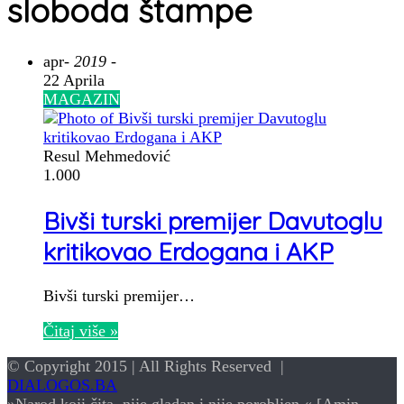
sloboda štampe
apr
- 2019 -
22 Aprila
MAGAZIN
Resul Mehmedović
1.000
Bivši turski premijer Davutoglu
kritikovao Erdogana i AKP
Bivši turski premijer…
Čitaj više »
© Copyright 2015 | All Rights Reserved |
DIALOGOS.BA