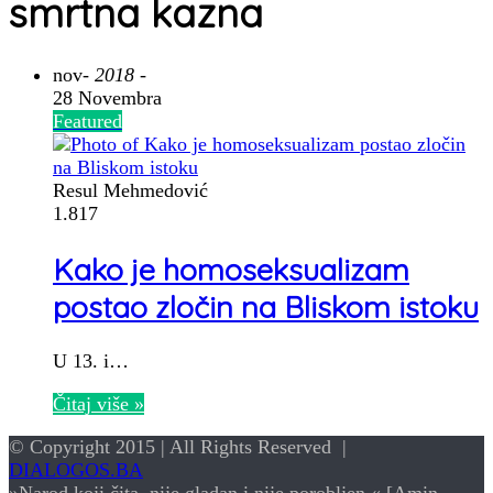
smrtna kazna
nov
- 2018 -
28 Novembra
Featured
Resul Mehmedović
1.817
Kako je homoseksualizam
postao zločin na Bliskom istoku
U 13. i…
Čitaj više »
© Copyright 2015 | All Rights Reserved |
DIALOGOS.BA