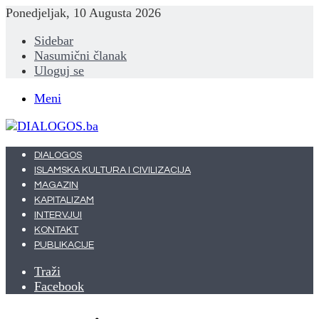
Ponedjeljak, 10 Augusta 2026
Sidebar
Nasumični članak
Uloguj se
Meni
DIALOGOS
ISLAMSKA KULTURA I CIVILIZACIJA
MAGAZIN
KAPITALIZAM
INTERVJUI
KONTAKT
PUBLIKACIJE
Traži
Facebook