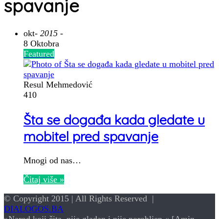
spavanje
okt
- 2015 -
8 Oktobra
Featured
Resul Mehmedović
410
Šta se događa kada gledate u
mobitel pred spavanje
Mnogi od nas…
Čitaj više »
© Copyright 2015 | All Rights Reserved |
DIALOGOS.BA