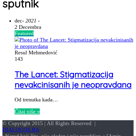
sputnik
dec
- 2021 -
2 Decembra
Featured
Resul Mehmedović
143
The Lancet: Stigmatizacija
nevakcinisanih je neopravdana
Od trenutka kada…
Čitaj više »
© Copyright 2015 | All Rights Reserved |
DIALOGOS.BA