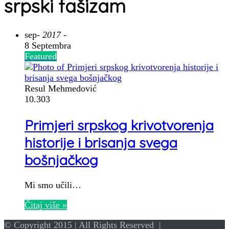
srpski fašizam
sep
- 2017 -
8 Septembra
Featured
Resul Mehmedović
10.303
Primjeri srpskog krivotvorenja
historije i brisanja svega
bošnjačkog
Mi smo učili…
Čitaj više »
© Copyright 2015 | All Rights Reserved |