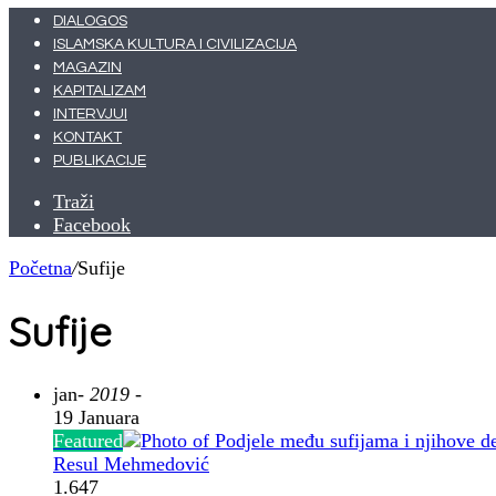
DIALOGOS
ISLAMSKA KULTURA I CIVILIZACIJA
MAGAZIN
KAPITALIZAM
INTERVJUI
KONTAKT
PUBLIKACIJE
Traži
Facebook
Početna
/
Sufije
Sufije
jan
- 2019 -
19 Januara
Featured
Resul Mehmedović
1.647