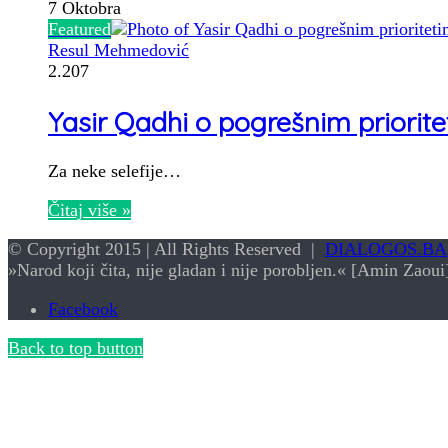
7 Oktobra
Featured
Resul Mehmedović
2.207
Yasir Qadhi o pogrešnim priorite
Za neke selefije…
Čitaj više »
© Copyright 2015 | All Rights Reserved |
DIALOGOS.BA
»Narod koji čita, nije gladan i nije porobljen.« [Amin Zaoui
Facebook
Back to top button