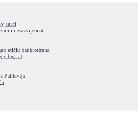
oj utrci
izam i nerazvijenost
kao etički bankrotirana
je dug rat
a Pahlavija
da