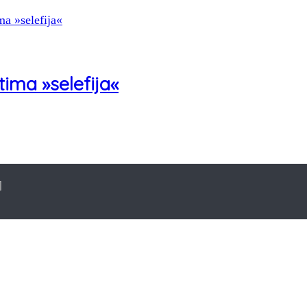
tima »selefija«
]