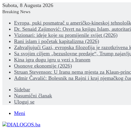
Subota, 8 Augusta 2026
Breaking News
Evropa, puki posmatrač u američko-kineskoj tehnološk
Dr. Senaid Zajimović: Osvrt na knjigu Islam, autoritar
Vizionari: ideje koje su promijenile svijet (2026)
Rani islam i početak kapitalizma (2026)
Zahvaljujući Gazi, evropska filozofija je razotkrivena 
Sa svojim ciljem „bezuslovne predaje“, Trump najavlju
Kina igra dugu igru u vezi s Iranom
Osonove ekonomije (2026)
Struan Stevenson: U Iranu nema mjesta za Klaun-princ
Admir Čavalić: Bolesnik na Rajni i kraj njemačkog ču
Sidebar
Nasumični članak
Uloguj se
Meni