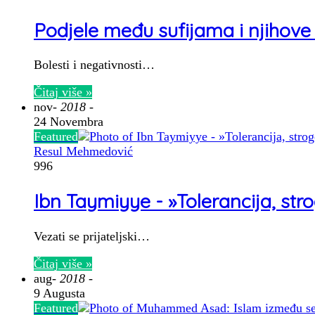
Podjele među sufijama i njihove 
Bolesti i negativnosti…
Čitaj više »
nov
- 2018 -
24 Novembra
Featured
Resul Mehmedović
996
Ibn Taymiyye - »Tolerancija, stro
Vezati se prijateljski…
Čitaj više »
aug
- 2018 -
9 Augusta
Featured