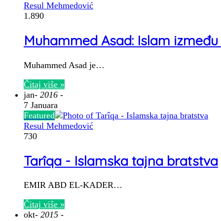
Resul Mehmedović
1.890
Muhammed Asad: Islam između sel
Muhammed Asad je…
Čitaj više »
jan
- 2016 -
7 Januara
Featured
Resul Mehmedović
730
Tarîqa - Islamska tajna bratstva
EMIR ABD EL-KADER…
Čitaj više »
okt
- 2015 -