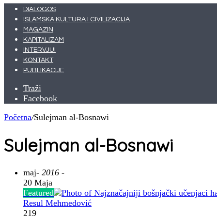
DIALOGOS
ISLAMSKA KULTURA I CIVILIZACIJA
MAGAZIN
KAPITALIZAM
INTERVJUI
KONTAKT
PUBLIKACIJE
Traži
Facebook
Početna
/
Sulejman al-Bosnawi
Sulejman al-Bosnawi
maj
- 2016 -
20 Maja
Featured
Resul Mehmedović
219