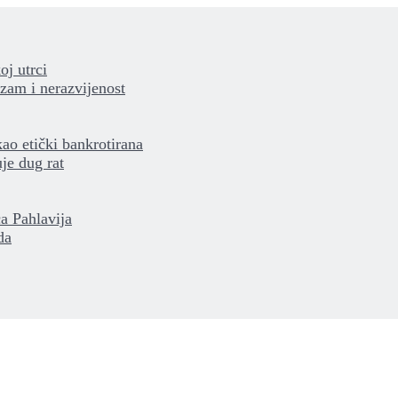
oj utrci
izam i nerazvijenost
kao etički bankrotirana
je dug rat
a Pahlavija
da