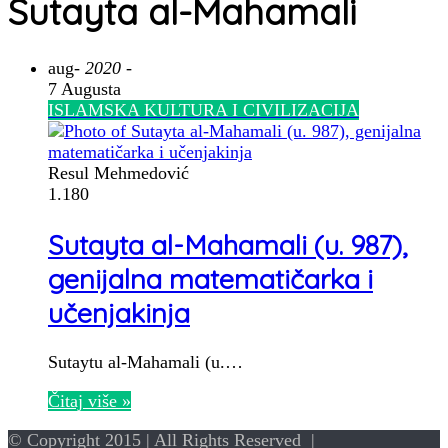
Sutayta al-Mahamali
aug
- 2020 -
7 Augusta
ISLAMSKA KULTURA I CIVILIZACIJA
Resul Mehmedović
1.180
Sutayta al-Mahamali (u. 987),
genijalna matematičarka i
učenjakinja
Sutaytu al-Mahamali (u.…
Čitaj više »
© Copyright 2015 | All Rights Reserved |