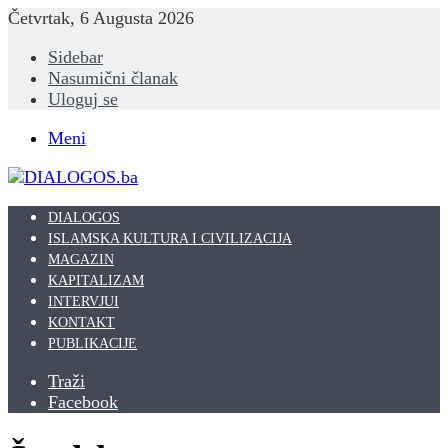
Četvrtak, 6 Augusta 2026
Sidebar
Nasumični članak
Uloguj se
Meni
DIALOGOS
ISLAMSKA KULTURA I CIVILIZACIJA
MAGAZIN
KAPITALIZAM
INTERVJUI
KONTAKT
PUBLIKACIJE
Traži
Facebook