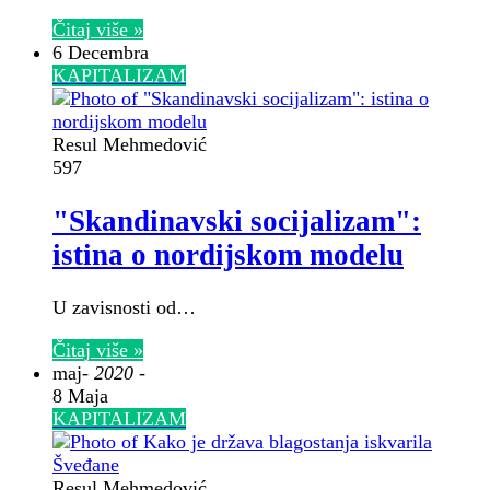
Čitaj više »
6 Decembra
KAPITALIZAM
Resul Mehmedović
597
"Skandinavski socijalizam":
istina o nordijskom modelu
U zavisnosti od…
Čitaj više »
maj
- 2020 -
8 Maja
KAPITALIZAM
Resul Mehmedović