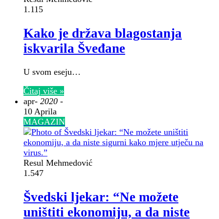
1.115
Kako je država blagostanja
iskvarila Šveđane
U svom eseju…
Čitaj više »
apr
- 2020 -
10 Aprila
MAGAZIN
Resul Mehmedović
1.547
Švedski ljekar: “Ne možete
uništiti ekonomiju, a da niste