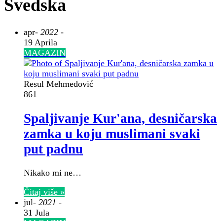
Švedska
apr
- 2022 -
19 Aprila
MAGAZIN
Resul Mehmedović
861
Spaljivanje Kur'ana, desničarska
zamka u koju muslimani svaki
put padnu
Nikako mi ne…
Čitaj više »
jul
- 2021 -
31 Jula