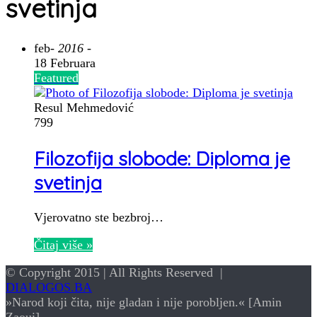
svetinja
feb
- 2016 -
18 Februara
Featured
Resul Mehmedović
799
Filozofija slobode: Diploma je
svetinja
Vjerovatno ste bezbroj…
Čitaj više »
© Copyright 2015 | All Rights Reserved |
DIALOGOS.BA
»Narod koji čita, nije gladan i nije porobljen.« [Amin