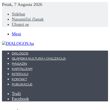
Petak, 7 Augusta 2026
Sidebar
Nasumični članak
Uloguj se
Meni
DIALOGOS
ISLAMSKA KULTURA I CIVILIZACIJA
MAGAZIN
KAPITALIZAM
INTERVJUI
KONTAKT
PUBLIKACIJE
Traži
Facebook