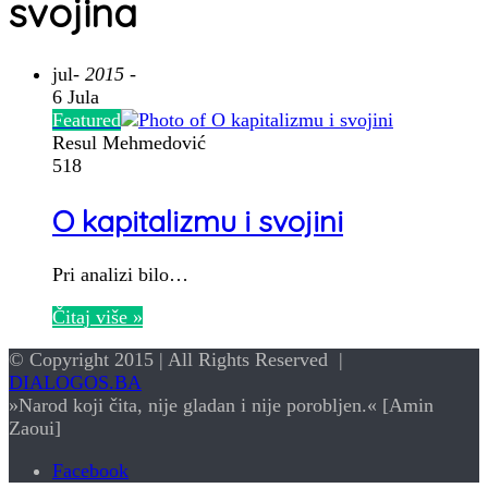
svojina
jul
- 2015 -
6 Jula
Featured
Resul Mehmedović
518
O kapitalizmu i svojini
Pri analizi bilo…
Čitaj više »
© Copyright 2015 | All Rights Reserved |
DIALOGOS.BA
»Narod koji čita, nije gladan i nije porobljen.« [Amin
Zaoui]
Facebook