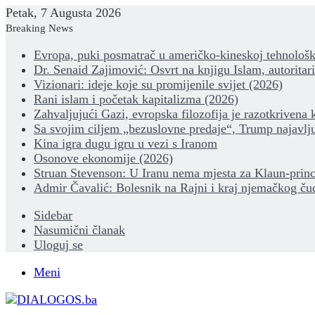
Petak, 7 Augusta 2026
Breaking News
Evropa, puki posmatrač u američko-kineskoj tehnološk
Dr. Senaid Zajimović: Osvrt na knjigu Islam, autoritar
Vizionari: ideje koje su promijenile svijet (2026)
Rani islam i početak kapitalizma (2026)
Zahvaljujući Gazi, evropska filozofija je razotkrivena 
Sa svojim ciljem „bezuslovne predaje“, Trump najavlju
Kina igra dugu igru u vezi s Iranom
Osonove ekonomije (2026)
Struan Stevenson: U Iranu nema mjesta za Klaun-princ
Admir Čavalić: Bolesnik na Rajni i kraj njemačkog ču
Sidebar
Nasumični članak
Uloguj se
Meni