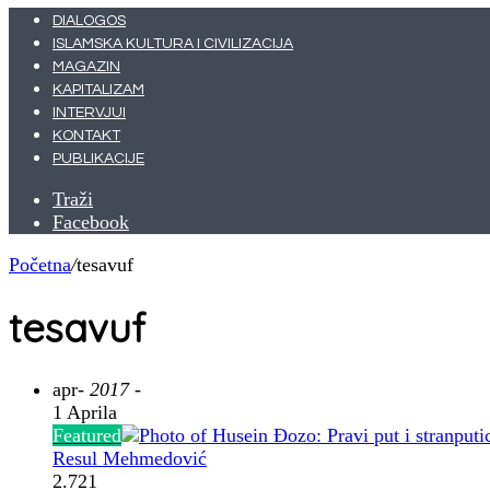
DIALOGOS
ISLAMSKA KULTURA I CIVILIZACIJA
MAGAZIN
KAPITALIZAM
INTERVJUI
KONTAKT
PUBLIKACIJE
Traži
Facebook
Početna
/
tesavuf
tesavuf
apr
- 2017 -
1 Aprila
Featured
Resul Mehmedović
2.721