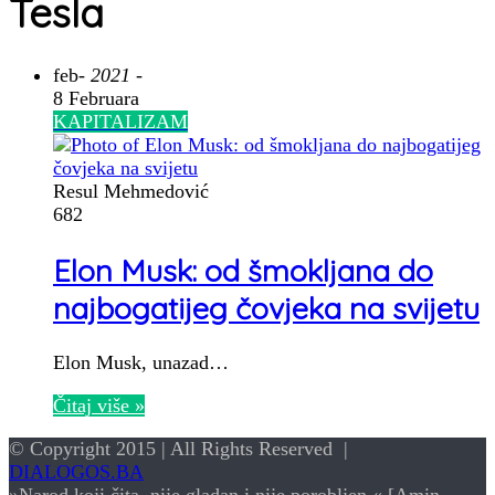
Tesla
feb
- 2021 -
8 Februara
KAPITALIZAM
Resul Mehmedović
682
Elon Musk: od šmokljana do
najbogatijeg čovjeka na svijetu
Elon Musk, unazad…
Čitaj više »
© Copyright 2015 | All Rights Reserved |
DIALOGOS.BA