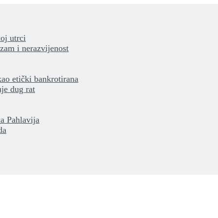
oj utrci
izam i nerazvijenost
kao etički bankrotirana
je dug rat
a Pahlavija
da