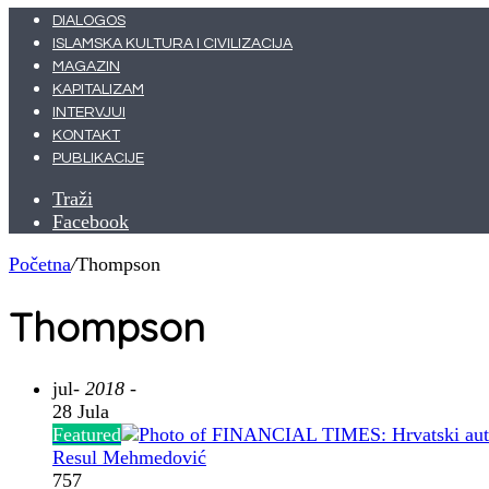
DIALOGOS
ISLAMSKA KULTURA I CIVILIZACIJA
MAGAZIN
KAPITALIZAM
INTERVJUI
KONTAKT
PUBLIKACIJE
Traži
Facebook
Početna
/
Thompson
Thompson
jul
- 2018 -
28 Jula
Featured
Resul Mehmedović
757