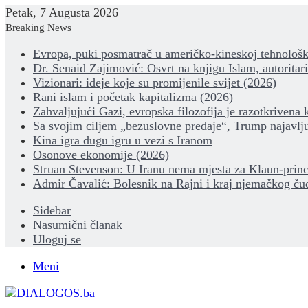
Petak, 7 Augusta 2026
Breaking News
Evropa, puki posmatrač u američko-kineskoj tehnološk
Dr. Senaid Zajimović: Osvrt na knjigu Islam, autoritar
Vizionari: ideje koje su promijenile svijet (2026)
Rani islam i početak kapitalizma (2026)
Zahvaljujući Gazi, evropska filozofija je razotkrivena 
Sa svojim ciljem „bezuslovne predaje“, Trump najavlju
Kina igra dugu igru u vezi s Iranom
Osonove ekonomije (2026)
Struan Stevenson: U Iranu nema mjesta za Klaun-princ
Admir Čavalić: Bolesnik na Rajni i kraj njemačkog ču
Sidebar
Nasumični članak
Uloguj se
Meni