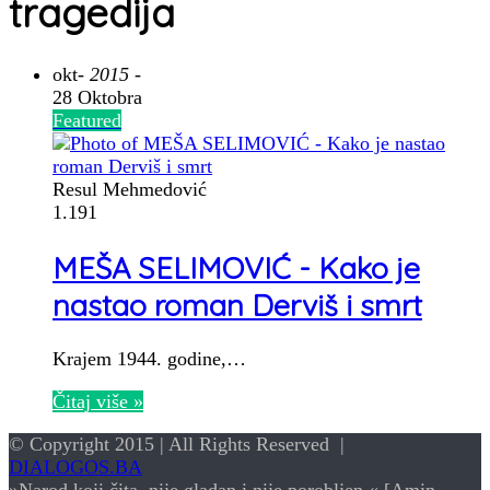
tragedija
okt
- 2015 -
28 Oktobra
Featured
Resul Mehmedović
1.191
MEŠA SELIMOVIĆ - Kako je
nastao roman Derviš i smrt
Krajem 1944. godine,…
Čitaj više »
© Copyright 2015 | All Rights Reserved |
DIALOGOS.BA