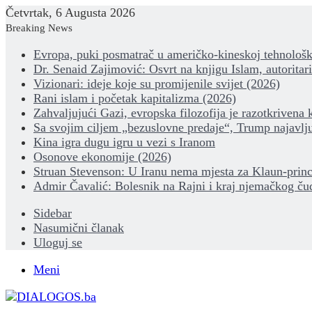
Četvrtak, 6 Augusta 2026
Breaking News
Evropa, puki posmatrač u američko-kineskoj tehnološk
Dr. Senaid Zajimović: Osvrt na knjigu Islam, autoritar
Vizionari: ideje koje su promijenile svijet (2026)
Rani islam i početak kapitalizma (2026)
Zahvaljujući Gazi, evropska filozofija je razotkrivena 
Sa svojim ciljem „bezuslovne predaje“, Trump najavlju
Kina igra dugu igru u vezi s Iranom
Osonove ekonomije (2026)
Struan Stevenson: U Iranu nema mjesta za Klaun-princ
Admir Čavalić: Bolesnik na Rajni i kraj njemačkog ču
Sidebar
Nasumični članak
Uloguj se
Meni