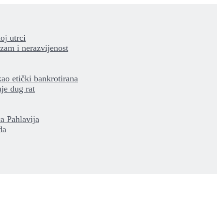
oj utrci
izam i nerazvijenost
kao etički bankrotirana
je dug rat
a Pahlavija
da