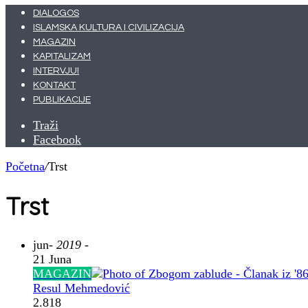
DIALOGOS
ISLAMSKA KULTURA I CIVILIZACIJA
MAGAZIN
KAPITALIZAM
INTERVJUI
KONTAKT
PUBLIKACIJE
Traži
Facebook
Početna
/
Trst
Trst
jun
- 2019 -
21 Juna
MAGAZIN
Resul Mehmedović
2.818