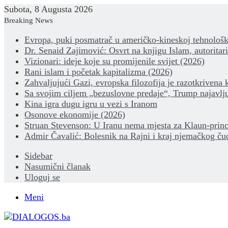
Subota, 8 Augusta 2026
Breaking News
Evropa, puki posmatrač u američko-kineskoj tehnološk
Dr. Senaid Zajimović: Osvrt na knjigu Islam, autoritar
Vizionari: ideje koje su promijenile svijet (2026)
Rani islam i početak kapitalizma (2026)
Zahvaljujući Gazi, evropska filozofija je razotkrivena 
Sa svojim ciljem „bezuslovne predaje“, Trump najavlju
Kina igra dugu igru u vezi s Iranom
Osonove ekonomije (2026)
Struan Stevenson: U Iranu nema mjesta za Klaun-princ
Admir Čavalić: Bolesnik na Rajni i kraj njemačkog ču
Sidebar
Nasumični članak
Uloguj se
Meni