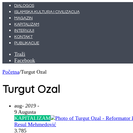
DIALOGOS
ISLAMSKA KULTURA I CIVILIZACIJA
MAGAZIN
KAPITALIZAM
INTERVJUI
KONTAKT
PUBLIKACIJE
Traži
Facebook
Početna
/
Turgut Ozal
Turgut Ozal
aug
- 2019 -
9 Augusta
KAPITALIZAM
Resul Mehmedović
3.785