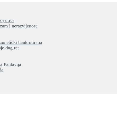
oj utrci
izam i nerazvijenost
kao etički bankrotirana
je dug rat
a Pahlavija
da