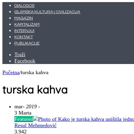
DIALOGOS
ISLAMSKA KULTURA I CIVILIZACIJA
MAGAZIN
KAPITALIZAM
INTERVJUI
KONTAKT
PUBLIKACIJE
Traži
Facebook
Početna
/
turska kahva
turska kahva
mar
- 2019 -
3 Marta
Featured
Resul Mehmedović
3.942