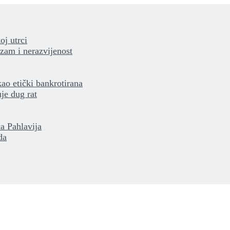
oj utrci
izam i nerazvijenost
kao etički bankrotirana
je dug rat
a Pahlavija
da