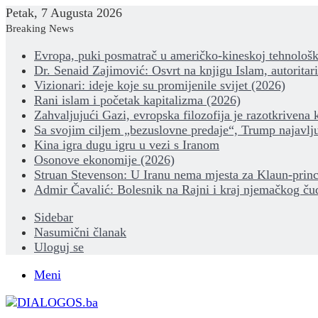
Petak, 7 Augusta 2026
Breaking News
Evropa, puki posmatrač u američko-kineskoj tehnološk
Dr. Senaid Zajimović: Osvrt na knjigu Islam, autoritar
Vizionari: ideje koje su promijenile svijet (2026)
Rani islam i početak kapitalizma (2026)
Zahvaljujući Gazi, evropska filozofija je razotkrivena 
Sa svojim ciljem „bezuslovne predaje“, Trump najavlju
Kina igra dugu igru u vezi s Iranom
Osonove ekonomije (2026)
Struan Stevenson: U Iranu nema mjesta za Klaun-princ
Admir Čavalić: Bolesnik na Rajni i kraj njemačkog ču
Sidebar
Nasumični članak
Uloguj se
Meni