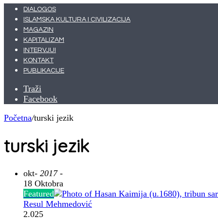
DIALOGOS
ISLAMSKA KULTURA I CIVILIZACIJA
MAGAZIN
KAPITALIZAM
INTERVJUI
KONTAKT
PUBLIKACIJE
Traži
Facebook
Početna
/
turski jezik
turski jezik
okt
- 2017 -
18 Oktobra
Featured
Resul Mehmedović
2.025