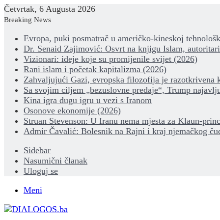
Četvrtak, 6 Augusta 2026
Breaking News
Evropa, puki posmatrač u američko-kineskoj tehnološk
Dr. Senaid Zajimović: Osvrt na knjigu Islam, autoritar
Vizionari: ideje koje su promijenile svijet (2026)
Rani islam i početak kapitalizma (2026)
Zahvaljujući Gazi, evropska filozofija je razotkrivena 
Sa svojim ciljem „bezuslovne predaje“, Trump najavlju
Kina igra dugu igru u vezi s Iranom
Osonove ekonomije (2026)
Struan Stevenson: U Iranu nema mjesta za Klaun-princ
Admir Čavalić: Bolesnik na Rajni i kraj njemačkog ču
Sidebar
Nasumični članak
Uloguj se
Meni