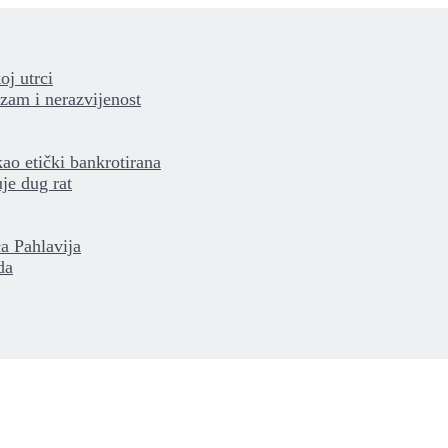
oj utrci
izam i nerazvijenost
kao etički bankrotirana
je dug rat
a Pahlavija
da