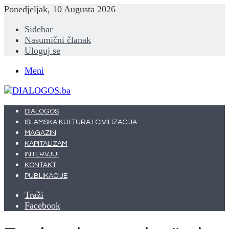
Ponedjeljak, 10 Augusta 2026
Sidebar
Nasumični članak
Uloguj se
Meni
DIALOGOS
ISLAMSKA KULTURA I CIVILIZACIJA
MAGAZIN
KAPITALIZAM
INTERVJUI
KONTAKT
PUBLIKACIJE
Traži
Facebook