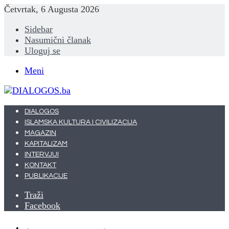
Četvrtak, 6 Augusta 2026
Sidebar
Nasumični članak
Uloguj se
Meni
DIALOGOS
ISLAMSKA KULTURA I CIVILIZACIJA
MAGAZIN
KAPITALIZAM
INTERVJUI
KONTAKT
PUBLIKACIJE
Traži
Facebook