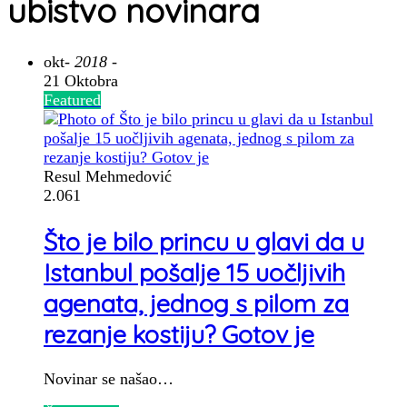
ubistvo novinara
okt
- 2018 -
21 Oktobra
Featured
Resul Mehmedović
2.061
Što je bilo princu u glavi da u
Istanbul pošalje 15 uočljivih
agenata, jednog s pilom za
rezanje kostiju? Gotov je
Novinar se našao…