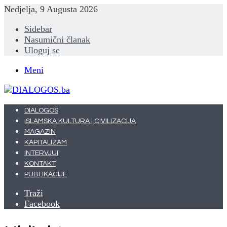
Nedjelja, 9 Augusta 2026
Sidebar
Nasumični članak
Uloguj se
Meni
DIALOGOS
ISLAMSKA KULTURA I CIVILIZACIJA
MAGAZIN
KAPITALIZAM
INTERVJUI
KONTAKT
PUBLIKACIJE
Traži
Facebook