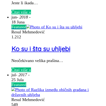
Jeste li ikada…
Čitaj više »
jun
- 2018 -
18 Juna
Featured
Resul Mehmedović
1.212
Ko su i šta su uhljebi
Neočekivano velika prašina…
Čitaj više »
jul
- 2017 -
25 Jula
Featured
Resul Mehmedović
549