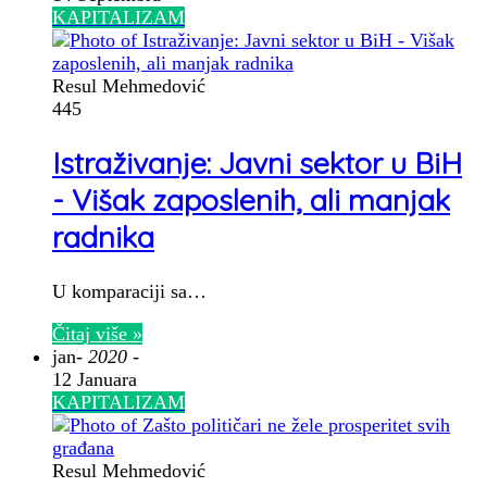
KAPITALIZAM
Resul Mehmedović
445
Istraživanje: Javni sektor u BiH
- Višak zaposlenih, ali manjak
radnika
U komparaciji sa…
Čitaj više »
jan
- 2020 -
12 Januara
KAPITALIZAM
Resul Mehmedović