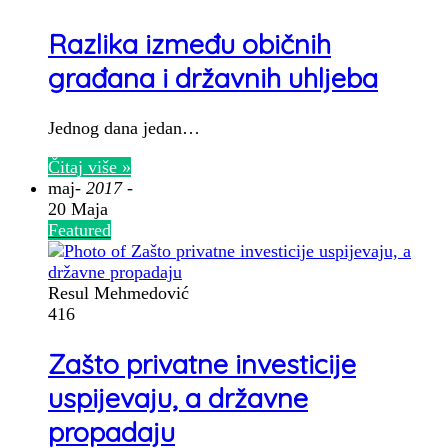
Razlika između običnih
građana i državnih uhljeba
Jednog dana jedan…
Čitaj više »
maj
- 2017 -
20 Maja
Featured
Resul Mehmedović
416
Zašto privatne investicije
uspijevaju, a državne
propadaju