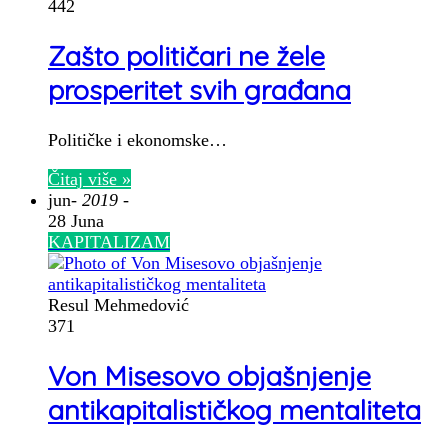
442
Zašto političari ne žele
prosperitet svih građana
Političke i ekonomske…
Čitaj više »
jun
- 2019 -
28 Juna
KAPITALIZAM
Resul Mehmedović
371
Von Misesovo objašnjenje
antikapitalističkog mentaliteta