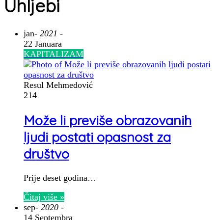
Uhljebi
jan
- 2021 -
22 Januara
KAPITALIZAM
Resul Mehmedović
214
Može li previše obrazovanih
ljudi postati opasnost za
društvo
Prije deset godina…
Čitaj više »
sep
- 2020 -
14 Septembra