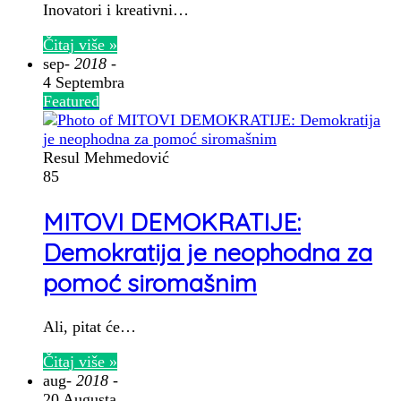
Inovatori i kreativni…
Čitaj više »
sep
- 2018 -
4 Septembra
Featured
Resul Mehmedović
85
MITOVI DEMOKRATIJE:
Demokratija je neophodna za
pomoć siromašnim
Ali, pitat će…
Čitaj više »
aug
- 2018 -
20 Augusta