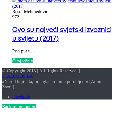
Resul Mehmedović
972
Ovo su najveći svjetski izvoznici
u svijetu (2017)
Prvi put u…
Čitaj više »
© Copyright 2015 | All Rights Reserved |
DIALOGOS.BA
»Narod koji čita, nije gladan i nije porobljen.« [Amin
Zaoui]
Facebook
Back to top button