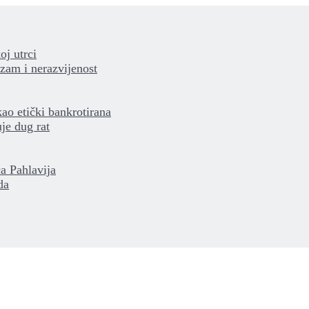
oj utrci
izam i nerazvijenost
kao etički bankrotirana
je dug rat
a Pahlavija
da