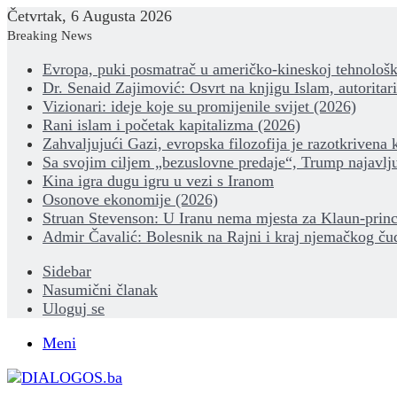
Četvrtak, 6 Augusta 2026
Breaking News
Evropa, puki posmatrač u američko-kineskoj tehnološk
Dr. Senaid Zajimović: Osvrt na knjigu Islam, autoritar
Vizionari: ideje koje su promijenile svijet (2026)
Rani islam i početak kapitalizma (2026)
Zahvaljujući Gazi, evropska filozofija je razotkrivena 
Sa svojim ciljem „bezuslovne predaje“, Trump najavlju
Kina igra dugu igru u vezi s Iranom
Osonove ekonomije (2026)
Struan Stevenson: U Iranu nema mjesta za Klaun-princ
Admir Čavalić: Bolesnik na Rajni i kraj njemačkog ču
Sidebar
Nasumični članak
Uloguj se
Meni