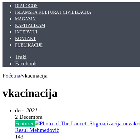
DIALOGOS
ISLAMSKA KULTURA I CIVILIZACIJA
MAGAZIN
KAPITALIZAM
INTERVJUI
KONTAKT
PUBLIKACIJE
Traži
Facebook
Početna
/
vkacinacija
vkacinacija
dec
- 2021 -
2 Decembra
Featured
Resul Mehmedović
143