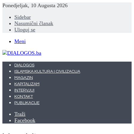
Ponedjeljak, 10 Augusta 2026
Sidebar
Nasumični članak
Uloguj se
Meni
DIALOGOS
ISLAMSKA KULTURA I CIVILIZACIJA
MAGAZIN
KAPITALIZAM
INTERVJUI
KONTAKT
PUBLIKACIJE
Traži
Facebook