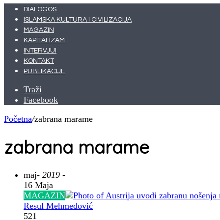
DIALOGOS
ISLAMSKA KULTURA I CIVILIZACIJA
MAGAZIN
KAPITALIZAM
INTERVJUI
KONTAKT
PUBLIKACIJE
Traži
Facebook
Početna
/
zabrana marame
zabrana marame
maj
- 2019 -
16 Maja
MAGAZIN
Resul Mehmedović
521