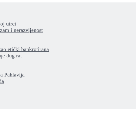
oj utrci
izam i nerazvijenost
kao etički bankrotirana
je dug rat
a Pahlavija
da