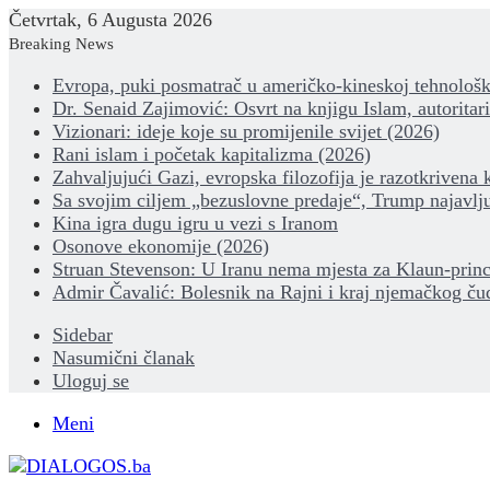
Četvrtak, 6 Augusta 2026
Breaking News
Evropa, puki posmatrač u američko-kineskoj tehnološk
Dr. Senaid Zajimović: Osvrt na knjigu Islam, autoritar
Vizionari: ideje koje su promijenile svijet (2026)
Rani islam i početak kapitalizma (2026)
Zahvaljujući Gazi, evropska filozofija je razotkrivena 
Sa svojim ciljem „bezuslovne predaje“, Trump najavlju
Kina igra dugu igru u vezi s Iranom
Osonove ekonomije (2026)
Struan Stevenson: U Iranu nema mjesta za Klaun-princ
Admir Čavalić: Bolesnik na Rajni i kraj njemačkog ču
Sidebar
Nasumični članak
Uloguj se
Meni