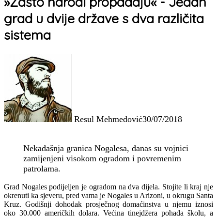
»Zašto narodi propadaju« - Jedan
grad u dvije države s dva različita
sistema
Resul Mehmedović
30/07/2018
Nekadašnja granica Nogalesa, danas su vojnici
zamijenjeni visokom ogradom i povremenim
patrolama.
Grad Nogales podijeljen je ogradom na dva dijela. Stojite li kraj nje
okrenuti ka sjeveru, pred vama je Nogales u Arizoni, u okrugu Santa
Kruz. Godišnji dohodak prosječnog domaćinstva u njemu iznosi
oko 30.000 američkih dolara. Većina tinejdžera pohađa školu, a