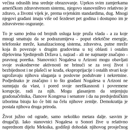
većina odraslih ima srednje obrazovanje. Uprkos svim zamjerkama
američkom zdravstvenom sistemu, njegovo stanovništvo relativno je
zdravo, a životni vijek je, prema svjetskim standardima, dug. Mnogi
njegovi građani imaju više od šezdeset pet godina i dostupno im je
zdravstveno osguranje.
To je samo jedna od brojnih usluga koje pruža vlada - a za koje
mnogi smatraju da se podrazumijeva - poput elekrične energije,
telefonske mreže, kanalizacionog sistema, zdravstva, putne mreže
koja ih povezuje s drugim gradovima u toj oblasti i ostalim
dijelovima Sjedinjenih Država i, najzad - ali ne najmanje značajno -
pravnog poretka. Stanovnici Nogalesa u Arizoni mogu obavljati
svoje svakodnevne aktivnosti ne brinući se za svoj život i
bezbijednost i ne plašeći se krađa, eksproprijacije i ostalih stvari koje
ugrožavaju njihova ulaganja u poslovne poduhvate i nekretnine.
Podjednako je značajno i to što građani Nogalesa u Arizoni ne
sumnjaju da vlast, i pored svoje neefikasnosti i povremene
korupcije, radi za njih. Mogu glasanjem da smjenjuju
gradonačelnika, članove Kongresa i senatore i da na predsjedničkim
izborima biraju ko će biti na čelu njihove zemlje. Demokratija je
postala njihova druga priroda.
Život južno od ograde, samo nekoliko metara dalje. sasvim je
drugačiji. Iako stanovnici Nogalesa u Sonori žive u relativno
naprednom dijelu Meksika, godišnji dohodak njihovog prosječnog