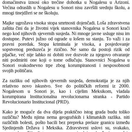
domaćinstva iznosi oko trećine dohotka u Nogalesu u Arizoni.
Većina odraslih u Nogalesu u Sonori nisu završili srednju školu, a
mnogi tinejdžeri se ne školuju.
Majke ugrožava visoka stopa smrtnosti dojenčadi. Loša zdravstvena
zaštita čini da je životni vijek stanovnika Nogalesa u Sonori kraći
nego kod njihovih sjevernih susjeda. Ni mnoge javne usluge nisu im
dostupne. Putevi južno od ograde u lošem su stanju. To važi i za
pravni poredak. Stopa kriminala je visoka, a posjedovanje
sopstvenog preduzeća je rizično. Ne samo da postoji rizik od
pljačke, već nije lahko ni dobiti sve dozvole za njegovo otvaranje
niti podmiriti one koji o tome odlučuju. Stanovnici Nogalesa u
Sonori svakodnevno trpe zbog korumpiranosti i nesposobnosti
svojih političara.
Za razliku od njihovih sjevernih susjeda, demokratija je za njih
relativno novo iskustvo. Sve do političkih reformi iz 2000.
Nogalesom u Sonori je, kao i cijelim Meksikom, vladala
korumpirana lnstitucionalna revolucionarna stranka - Partido
Revolucionario Institucional (PRD).
Kako je moguće da dva dijela praktično istog grada budu toliko
različita? Među njima nema geografskih i klimatskih razlika. niti
različitih bolesti, pošto bacili bez prepreka prelaze granicu između
Sjedinjenih Država i Meksika. Zdravstveni uslovi su, svakako,