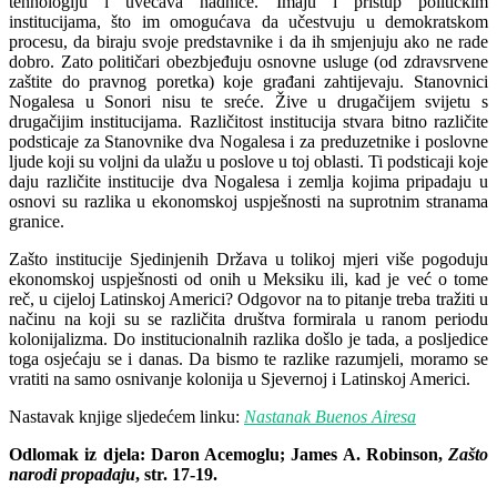
tehnologiju i uvećava nadnice. Imaju i pristup političkim
institucijama, što im omogućava da učestvuju u demokratskom
procesu, da biraju svoje predstavnike i da ih smjenjuju ako ne rade
dobro. Zato političari obezbjeđuju osnovne usluge (od zdravsrvene
zaštite do pravnog poretka) koje građani zahtijevaju. Stanovnici
Nogalesa u Sonori nisu te sreće. Žive u drugačijem svijetu s
drugačijim institucijama. Različitost institucija stvara bitno različite
podsticaje za Stanovnike dva Nogalesa i za preduzetnike i poslovne
ljude koji su voljni da ulažu u poslove u toj oblasti. Ti podsticaji koje
daju različite institucije dva Nogalesa i zemlja kojima pripadaju u
osnovi su razlika u ekonomskoj uspješnosti na suprotnim stranama
granice.
Zašto institucije Sjedinjenih Država u tolikoj mjeri više pogoduju
ekonomskoj uspješnosti od onih u Meksiku ili, kad je već o tome
reč, u cijeloj Latinskoj Americi? Odgovor na to pitanje treba tražiti u
načinu na koji su se različita društva formirala u ranom periodu
kolonijalizma. Do institucionalnih razlika došlo je tada, a posljedice
toga osjećaju se i danas. Da bismo te razlike razumjeli, moramo se
vratiti na samo osnivanje kolonija u Sjevernoj i Latinskoj Americi.
Nastavak knjige sljedećem linku:
Nastanak Buenos Airesa
Odlomak iz djela: Daron Acemoglu; James A. Robinson,
Zašto
narodi propadaju
, str. 17-19.