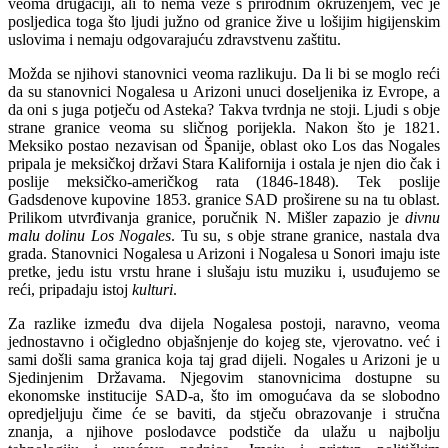
veoma drugačiji, ali to nema veze s prirodnim okruženjem, već je
posljedica toga što ljudi južno od granice žive u lošijim higijenskim
uslovima i nemaju odgovarajuću zdravstvenu zaštitu.
Možda se njihovi stanovnici veoma razlikuju. Da li bi se moglo reći
da su stanovnici Nogalesa u Arizoni unuci doseljenika iz Evrope, a
da oni s juga potječu od Asteka? Takva tvrdnja ne stoji. Ljudi s obje
strane granice veoma su sličnog porijekla. Nakon što je 1821.
Meksiko postao nezavisan od Španije, oblast oko Los das Nogales
pripala je meksičkoj državi Stara Kalifornija i ostala je njen dio čak i
poslije meksičko-američkog rata (1846-1848). Tek poslije
Gadsdenove kupovine 1853. granice SAD proširene su na tu oblast.
Prilikom utvrđivanja granice, poručnik N. Mišler zapazio je
divnu
malu dolinu Los Nogales
. Tu su, s obje strane granice, nastala dva
grada. Stanovnici Nogalesa u Arizoni i Nogalesa u Sonori imaju iste
pretke, jedu istu vrstu hrane i slušaju istu muziku i, usuđujemo se
reći, pripadaju istoj
kulturi
.
Za razlike između dva dijela Nogalesa postoji, naravno, veoma
jednostavno i očigledno objašnjenje do kojeg ste, vjerovatno. već i
sami došli sama granica koja taj grad dijeli. Nogales u Arizoni je u
Sjedinjenim Državama. Njegovim stanovnicima dostupne su
ekonomske institucije SAD-a, što im omogućava da se slobodno
opredjeljuju čime će se baviti, da stječu obrazovanje i stručna
znanja, a njihove poslodavce podstiče da ulažu u najbolju