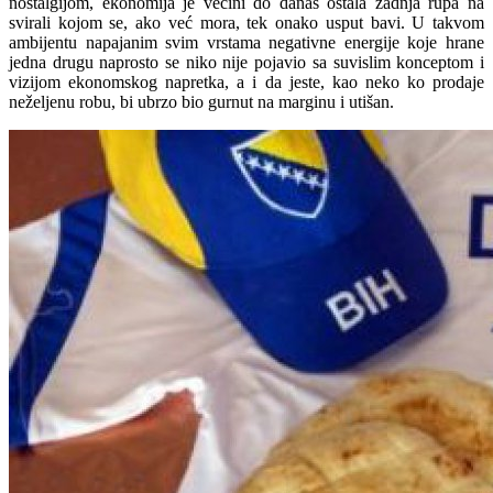
nostalgijom, ekonomija je većini do danas ostala zadnja rupa na
svirali kojom se, ako već mora, tek onako usput bavi. U takvom
ambijentu napajanim svim vrstama negativne energije koje hrane
jedna drugu naprosto se niko nije pojavio sa suvislim konceptom i
vizijom ekonomskog napretka, a i da jeste, kao neko ko prodaje
neželjenu robu, bi ubrzo bio gurnut na marginu i utišan.