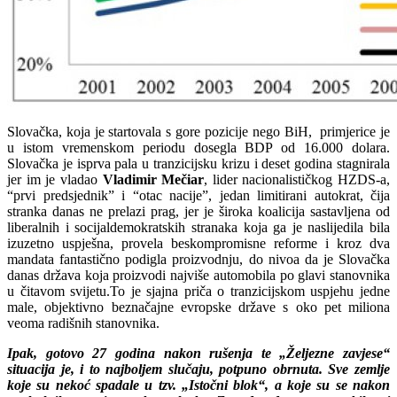
Slovačka, koja je startovala s gore pozicije nego BiH, primjerice je
u istom vremenskom periodu dosegla BDP od 16.000 dolara.
Slovačka je isprva pala u tranzicijsku krizu i deset godina stagnirala
jer im je vladao
Vladimir Mečiar
, lider nacionalističkog HZDS-a,
“prvi predsjednik” i “otac nacije”, jedan limitirani autokrat, čija
stranka danas ne prelazi prag, jer je široka koalicija sastavljena od
liberalnih i socijaldemokratskih stranaka koja ga je naslijedila bila
izuzetno uspješna, provela beskompromisne reforme i kroz dva
mandata fantastično podigla proizvodnju, do nivoa da je Slovačka
danas država koja proizvodi najviše automobila po glavi stanovnika
u čitavom svijetu.To je sjajna priča o tranzicijskom uspjehu jedne
male, objektivno beznačajne evropske države s oko pet miliona
veoma radišnih stanovnika.
Ipak, gotovo 27 godina nakon rušenja te „Željezne zavjese“
situacija je, i to najboljem slučaju, potpuno obrnuta. Sve zemlje
koje su nekoć spadale u tzv. „Istočni blok“, a koje su se nakon