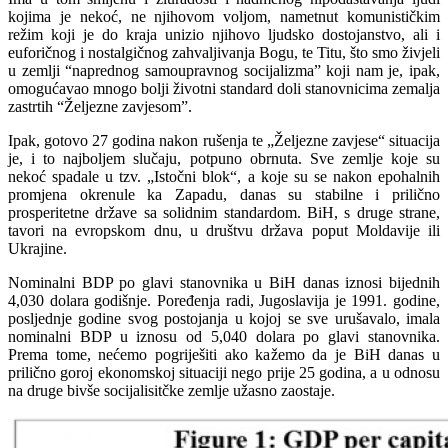
kojima je nekoć, ne njihovom voljom, nametnut komunističkim
režim koji je do kraja unizio njihovo ljudsko dostojanstvo, ali i
euforičnog i nostalgičnog zahvaljivanja Bogu, te Titu, što smo živjeli
u zemlji “naprednog samoupravnog socijalizma” koji nam je, ipak,
omogućavao mnogo bolji životni standard doli stanovnicima zemalja
zastrtih “Željezne zavjesom”.
Ipak, gotovo 27 godina nakon rušenja te „Željezne zavjese“ situacija
je, i to najboljem slučaju, potpuno obrnuta. Sve zemlje koje su
nekoć spadale u tzv. „Istočni blok“, a koje su se nakon epohalnih
promjena okrenule ka Zapadu, danas su stabilne i prilično
prosperitetne države sa solidnim standardom. BiH, s druge strane,
tavori na evropskom dnu, u društvu država poput Moldavije ili
Ukrajine.
Nominalni BDP po glavi stanovnika u BiH danas iznosi bijednih
4,030 dolara godišnje. Poređenja radi, Jugoslavija je 1991. godine,
posljednje godine svog postojanja u kojoj se sve urušavalo, imala
nominalni BDP u iznosu od 5,040 dolara po glavi stanovnika.
Prema tome, nećemo pogriješiti ako kažemo da je BiH danas u
prilično goroj ekonomskoj situaciji nego prije 25 godina, a u odnosu
na druge bivše socijalisitčke zemlje užasno zaostaje.