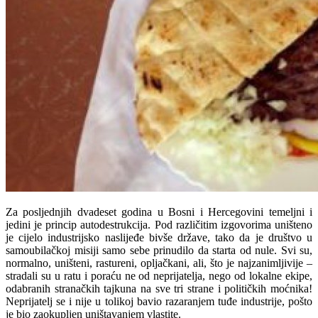
Za posljednjih dvadeset godina u Bosni i Hercegovini temeljni i
jedini je princip autodestrukcija. Pod različitim izgovorima uništeno
je cijelo industrijsko naslijeđe bivše države, tako da je društvo u
samoubilačkoj misiji samo sebe prinudilo da starta od nule. Svi su,
normalno, uništeni, rastureni, opljačkani, ali, što je najzanimljivije –
stradali su u ratu i poraću ne od neprijatelja, nego od lokalne ekipe,
odabranih stranačkih tajkuna na sve tri strane i političkih moćnika!
Neprijatelj se i nije u tolikoj bavio razaranjem tuđe industrije, pošto
je bio zaokupljen uništavanjem vlastite.