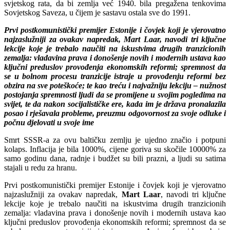
svjetskog rata, da bi zemlja već 1940. bila pregažena tenkovima
Sovjetskog Saveza, u čijem je sastavu ostala sve do 1991.
Prvi postkomunistički premijer Estonije i čovjek koji je vjerovatno
najzaslužniji za ovakav napredak, Mart Laar, navodi tri ključne
lekcije koje je trebalo naučiti na iskustvima drugih tranzicionih
zemalja: vladavina prava i donošenje novih i modernih ustava kao
ključni preduslov provođenja ekonomskih reformi; spremnost da
se u bolnom procesu tranzicije istraje u provođenju reformi bez
obzira na sve poteškoće; te kao treću i najvažniju lekciju – nužnost
postojanja spremnosti ljudi da se promijene u svojim pogledima na
svijet, te da nakon socijalističke ere, kada im je država pronalazila
posao i rješavala probleme, preuzmu odgovornost za svoje odluke i
počnu djelovati u svoje ime
Smrt SSSR-a za ovu baltičku zemlju je ujedno značio i potpuni
kolaps. Inflacija je bila 1000%, cijene goriva su skočile 10000% za
samo godinu dana, radnje i budžet su bili prazni, a ljudi su satima
stajali u redu za hranu.
Prvi postkomunistički premijer Estonije i čovjek koji je vjerovatno
najzaslužniji za ovakav napredak,
Mart Laar
, navodi tri ključne
lekcije koje je trebalo naučiti na iskustvima drugih tranzicionih
zemalja: vladavina prava i donošenje novih i modernih ustava kao
ključni preduslov provođenja ekonomskih reformi; spremnost da se