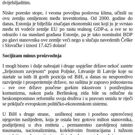
dvijehiljaditim.
Niske poreske stope, i veoma povoljna poslovna klima, učinili su
ovu zemlju omiljenom među investitorima. Od 2000. godine do
danas, Estonija je bilježila značajan ekonomski rast koji ju je svrstao
među tri vodeće zemlje EU po rastu realnog GDP-a, a sve se to
odrazilo i na standard građana Estonije, pa je tako nominalni BDP
po glavi stanovnika ove zemlje veći nego u slučaju navedenih Češke
i Slovačke i iznosi 17.425 dolara!
Socijizam minus proizvodnja
I mogli bismo i dalje nabrajati i druge uspješne države nekoć zastrte
„željeznom zavjesom“ poput Poljske, Litvanije ili Latvije koje su
startale sa istih ili gorih pozicija od BiH, a danas su neuporedivo
razvijenije i prosperitetnije države, no suština je zapravo jednostavna
– sve ove države poučene gorkim iskustvom i poniženjima
komunizma, nakon pada Berlinskog zida bile su odlučne da
beskompromisno reformišu svoja društva i u pravom smislu te riječi
se priključe evropskom političko-ekonomskom sistemu.
U BiH s druge strane, uništenoj ratom i posebno opterećenoj
njegovim naslijeđem, koja je ostala bez gotovo milion stanovnika,
podijeljenoj u dva entiteta , permanentno zarobljenoj ratnim
traumama, nacionalizmima, kolektivnim frustracijama i tužnom