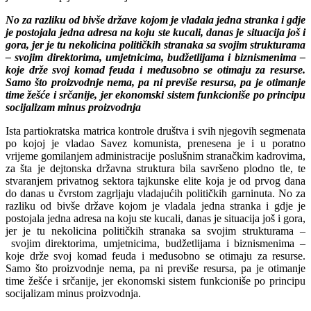
No za razliku od bivše države kojom je vladala jedna stranka i gdje
je postojala jedna adresa na koju ste kucali, danas je situacija još i
gora, jer je tu nekolicina političkih stranaka sa svojim strukturama
– svojim direktorima, umjetnicima, budžetlijama i biznismenima –
koje drže svoj komad feuda i međusobno se otimaju za resurse.
Samo što proizvodnje nema, pa ni previše resursa, pa je otimanje
time žešće i srčanije, jer ekonomski sistem funkcioniše po principu
socijalizam minus proizvodnja
Ista partiokratska matrica kontrole društva i svih njegovih segmenata
po kojoj je vladao Savez komunista, prenesena je i u poratno
vrijeme gomilanjem administracije poslušnim stranačkim kadrovima,
za šta je dejtonska državna struktura bila savršeno plodno tle, te
stvaranjem privatnog sektora tajkunske elite koja je od prvog dana
do danas u čvrstom zagrljaju vladajućih političkih garninuta. No za
razliku od bivše države kojom je vladala jedna stranka i gdje je
postojala jedna adresa na koju ste kucali, danas je situacija još i gora,
jer je tu nekolicina političkih stranaka sa svojim strukturama –
svojim direktorima, umjetnicima, budžetlijama i biznismenima –
koje drže svoj komad feuda i međusobno se otimaju za resurse.
Samo što proizvodnje nema, pa ni previše resursa, pa je otimanje
time žešće i srčanije, jer ekonomski sistem funkcioniše po principu
socijalizam minus proizvodnja.