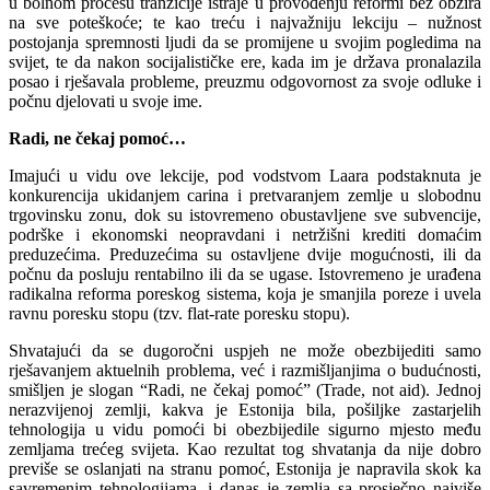
u bolnom procesu tranzicije istraje u provođenju reformi bez obzira
na sve poteškoće; te kao treću i najvažniju lekciju – nužnost
postojanja spremnosti ljudi da se promijene u svojim pogledima na
svijet, te da nakon socijalističke ere, kada im je država pronalazila
posao i rješavala probleme, preuzmu odgovornost za svoje odluke i
počnu djelovati u svoje ime.
Radi, ne čekaj pomoć…
Imajući u vidu ove lekcije, pod vodstvom Laara podstaknuta je
konkurencija ukidanjem carina i pretvaranjem zemlje u slobodnu
trgovinsku zonu, dok su istovremeno obustavljene sve subvencije,
podrške i ekonomski neopravdani i netržišni krediti domaćim
preduzećima. Preduzećima su ostavljene dvije mogućnosti, ili da
počnu da posluju rentabilno ili da se ugase. Istovremeno je urađena
radikalna reforma poreskog sistema, koja je smanjila poreze i uvela
ravnu poresku stopu (tzv. flat-rate poresku stopu).
Shvatajući da se dugoročni uspjeh ne može obezbijediti samo
rješavanjem aktuelnih problema, već i razmišljanjima o budućnosti,
smišljen je slogan “Radi, ne čekaj pomoć” (Trade, not aid). Jednoj
nerazvijenoj zemlji, kakva je Estonija bila, pošiljke zastarjelih
tehnologija u vidu pomoći bi obezbijedile sigurno mjesto među
zemljama trećeg svijeta. Kao rezultat tog shvatanja da nije dobro
previše se oslanjati na stranu pomoć, Estonija je napravila skok ka
savremenim tehnologijama, i danas je zemlja sa prosječno najviše