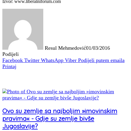
Izvor: www.liberalniforum.com
Resul Mehmedović
01/03/2016
Podijeli
Facebook
Twitter
WhatsApp
Viber
Podijeli putem emaila
Printaj
Povezani članci
Ovo su zemlje sa najboljim »imovinskim
pravima« - Gdje su zemlje bivše
Jugoslavije?