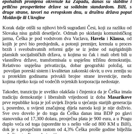
epohalnih promjena okrenule ka Zapadu, danas su stabilne i
prilično prosperitetne države sa solidnim standardom. BiH, s
druge strane, tavori na evropskom dnu, u društvu država poput
Moldavije ili Ukrajine
Korak dalje otišli su njihovi bivši sugrađani Česi, koji za razliku od
Slovaka nisu gubili desetljeće. Odmah po skidanju komunističkog
jarma, Češka je pod vodstvom dva Vaclava,
Havela
i
Klausa
, od
kojih je prvi bio predsjednik, a potonji premijer, krenula u proces
brzih i sveobuhvatnih reformi gdje se iz jedne od najrigidnijih
planskih socijalističkih država, u kojima su čak i mali obrti bili u
vlasništvu države, transformisala u uspješnu tržišnu demokratiju.
Relativno uspješna privatizcija, dobar geografski položaj, uz
povoljan poreski sistem i kvalitetan zakonski okvir, u ovu zemlju su
u proteklim godinama privukli brojne strane investicije, među
kojima rijetko koja od vodećih svjetskih korporacija nedostaje.
Također, tranziciju je uveliko olakšala i činjenica da je Češka imala
tradiciju demokratije i liberalnih vrijednosti iz doba
Masarikove
prve republike koja je još uvijek živjela u sjećanju starijih generacija
i, posredno, u svijesti značajnog dijela naroda koji je nije doživio.
Sve ovo dovelo je do toga da Češka danas ima BDP po glavi
stanovnika od 17,300 dolara, prosječna plata je 900 eura, a u Pragu
duplo veća od toga (uporedite to s nešto više od 800 KM u BiH),
dok je s prosječnim rastom od 4,3% Češka prošle godine bilježila