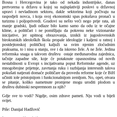
Bosna i Hercegovina je tako od nekada industrijske, danas
pretvorena u državu u kojoj su najisplativiji poslovi u državnoj
upravi i nevladinom sektoru, dakle sektorima koji počivaju na
raspodjeli novca, i koja svoj ekonomski spas pokušava pronaći u
turizmu i poljoprivredi. Gradovi su nešto veći nego prije rata, ali
manje gradski, ljudi odlaze bilo kamo samo da odu iz te očajne
klime, a političari i ne pomišljaju da pokrenu neke vizionarske
inicijative, jer upitnog obrazovanja, iznikli iz jugoslovenskih
birokratskih ideoloških škola propale ideologije i kaljeni u ratnoj i
postdejtonskoj političkoj kaljuži sa svim njenim zloćudnim
praksama, to i nisu u stanju, sve i da iskreno žele. A ne žele. Jedina
reformska snaga u takvom društvu ostaje međunarodna zajednica,
tačnije zapadne sile, koje će potaknute opasnostima od novih
nestabilnosti u Evropi s incijativama poput Reformske agende, uz
mnogobrojne prijetnje, zavrtanja ruku i razbijanja interesnih talova
pokušati natjerati domaće političare da provedu reforme koje će BiH
učiniti iole pristojnijom i funkcionalnijom zemljom. No, opet, otvara
se pitanje, koliko nametnute promjene mogu uroditi plodom u
društvu dubinski nespremnom za njih?
Gdje sve to vodi? Nigdje, osim zdrave pameti. Nju vodi u bijeli
svijet.
Piše: Danijal Hadžović