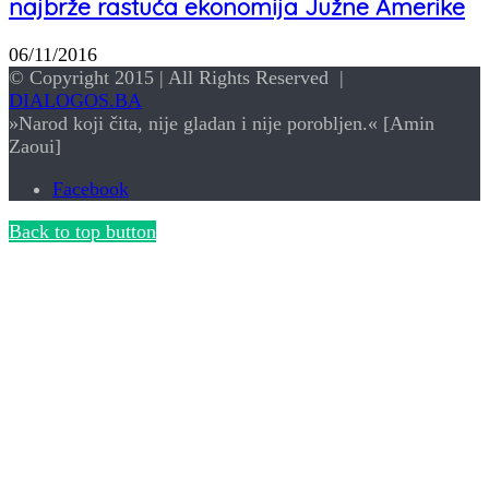
najbrže rastuća ekonomija Južne Amerike
06/11/2016
© Copyright 2015 | All Rights Reserved |
DIALOGOS.BA
»Narod koji čita, nije gladan i nije porobljen.« [Amin
Zaoui]
Facebook
Back to top button