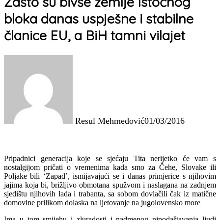
Zašto su bivše zemlje Istočnog
bloka danas uspješne i stabilne
članice EU, a BiH tamni vilajet
Resul Mehmedović
01/03/2016
Pripadnici generacija koje se sjećaju Tita nerijetko će vam s
nostalgijom pričati o vremenima kada smo za Čehe, Slovake ili
Poljake bili ‘Zapad’, ismijavajući se i danas primjerice s njihovim
jajima koja bi, brižljivo obmotana spužvom i naslagana na zadnjem
sjedištu njihovih lada i trabanta, sa sobom dovlačili čak iz matične
domovine prilikom dolaska na ljetovanje na jugolovensko more
Ima u tom smijehu i zluradosti i nadmenog nipodaštavanja ljudi