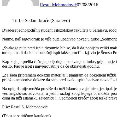
Resul Mehmedović
02/08/2016
Turbe Sedam braće (Sarajevo)
Dvadesetjednogodišnji student Filozofskog fakulteta u Sarajevu, rodom
Naime, naš sagovornik je više puta ubacivao novac u turbe „Sedmorice
„Svakoga puta pred ispit, dvoumio bih se, da li da popijem veliki mak
turbe, u nadi da će mi sutrašnji ispit lakše proći“ – izjavio je Šemso P
Kap koja je prelila čašu je posljednje ubacivanje u turbe, gdje mu je 
desilo. Pao je ispit i najvjerovatnije da će obnavljati godinu.
„Za sada pripremam dokazni materijal i planiram da pokrenem tužbu i
priložio neoborive dokaze da sam pred svaki ispit ubacivao novac“ – 
Na upit, da nije možda previše da tuži Islamsku zajednicu, jer, ipak je 
već angažovao advokata, a jedini razlog zbog kojega bi možda prom
osim da tuži Islamsku zajednicu i „Sedmoricu braće“ zbog teške preva
Piše: Resul S. Mehmedović
(Tekst je satiričnog karaktera)