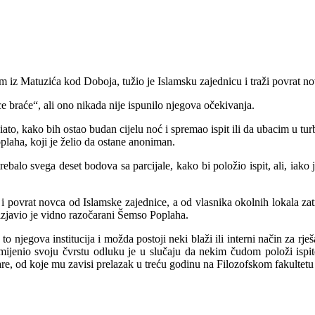
 iz Matuzića kod Doboja, tužio je Islamsku zajednicu i traži povrat no
 braće“, ali ono nikada nije ispunilo njegova očekivanja.
iato, kako bih ostao budan cijelu noć i spremao ispit ili da ubacim u t
oplaha, koji je želio da ostane anoniman.
trebalo svega deset bodova sa parcijale, kako bi položio ispit, ali, iako
 povrat novca od Islamske zajednice, a od vlasnika okolnih lokala zatr
izjavio je vidno razočarani Šemso Poplaha.
to njegova institucija i možda postoji neki blaži ili interni način za rje
ijenio svoju čvrstu odluku je u slučaju da nekim čudom položi ispi
re, od koje mu zavisi prelazak u treću godinu na Filozofskom fakultet