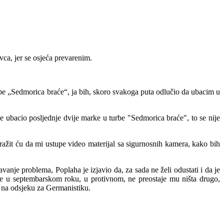
vca, jer se osjeća prevarenim.
urbe „Sedmorica braće“, ja bih, skoro svakoga puta odlučio da ubacim u
 je ubacio posljednje dvije marke u turbe "Sedmorica braće", to se nije
ažit ću da mi ustupe video materijal sa sigurnosnih kamera, kako bih
šavanje problema, Poplaha je izjavio da, za sada ne želi odustati i da je
te u septembarskom roku, u protivnom, ne preostaje mu ništa drugo,
u na odsjeku za Germanistiku.