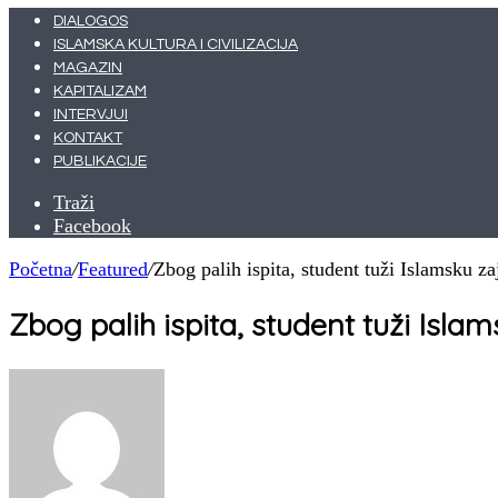
DIALOGOS
ISLAMSKA KULTURA I CIVILIZACIJA
MAGAZIN
KAPITALIZAM
INTERVJUI
KONTAKT
PUBLIKACIJE
Traži
Facebook
Početna
/
Featured
/
Zbog palih ispita, student tuži Islamsku za
Zbog palih ispita, student tuži Islam