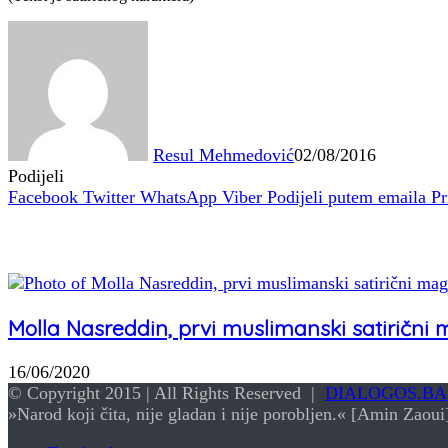
Resul Mehmedović
02/08/2016
Podijeli
Facebook
Twitter
WhatsApp
Viber
Podijeli putem emaila
Pr
Povezani članci
Molla Nasreddin, prvi muslimanski satirični 
16/06/2020
© Copyright 2015 | All Rights Reserved |
DIALOGOS.BA
»Narod koji čita, nije gladan i nije porobljen.« [Amin Zaoui