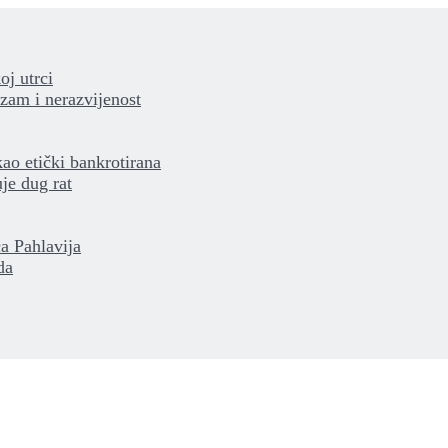
oj utrci
izam i nerazvijenost
kao etički bankrotirana
je dug rat
a Pahlavija
da