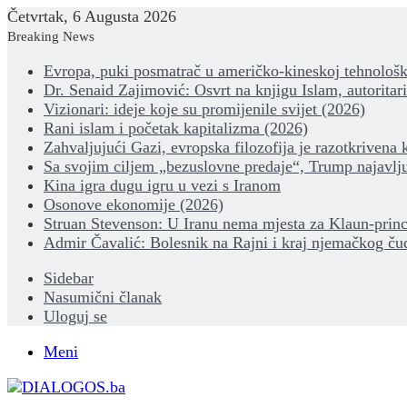
Četvrtak, 6 Augusta 2026
Breaking News
Evropa, puki posmatrač u američko-kineskoj tehnološk
Dr. Senaid Zajimović: Osvrt na knjigu Islam, autoritar
Vizionari: ideje koje su promijenile svijet (2026)
Rani islam i početak kapitalizma (2026)
Zahvaljujući Gazi, evropska filozofija je razotkrivena 
Sa svojim ciljem „bezuslovne predaje“, Trump najavlju
Kina igra dugu igru u vezi s Iranom
Osonove ekonomije (2026)
Struan Stevenson: U Iranu nema mjesta za Klaun-princ
Admir Čavalić: Bolesnik na Rajni i kraj njemačkog ču
Sidebar
Nasumični članak
Uloguj se
Meni