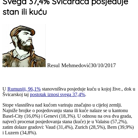
Svega 37,4% Švicaraca posjeduje
stan ili kuću
Resul Mehmedović
30/10/2017
U
Rumuniji, 96,1%
stanovništva posjeduje kuću u kojoj žive., dok u
Švicarskoj taj
postotak iznosi svega 37,4%
.
Stope vlasništva nad kućom variraju značajno u cijeloj zemlji.
Najniže brojke o posjedovanju stana ili kuće nalaze se u kantonu
Basel-City (16,0%) i Genevi (18,3%). U odnosu na ova dva grada,
najveći procenat posjedovanja stana (kuće) je u Valaisu (57,2%),
zatim dolaze gradovi: Vaud (31,4%), Zurich (28,5%), Bern (39,9%)
i Luzern (34,8%).