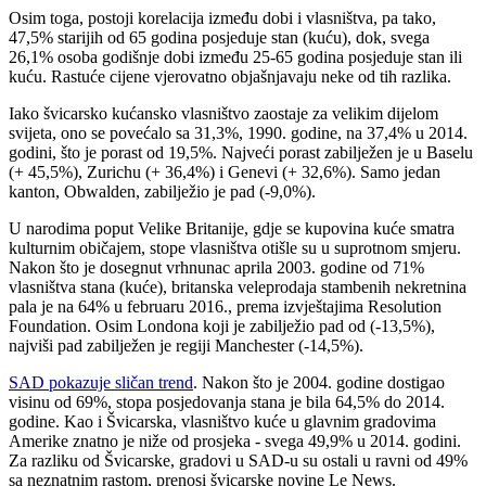
Osim toga, postoji korelacija između dobi i vlasništva, pa tako,
47,5% starijih od 65 godina posjeduje stan (kuću), dok, svega
26,1% osoba godišnje dobi između 25-65 godina posjeduje stan ili
kuću. Rastuće cijene vjerovatno objašnjavaju neke od tih razlika.
Iako švicarsko kućansko vlasništvo zaostaje za velikim dijelom
svijeta, ono se povećalo sa 31,3%, 1990. godine, na 37,4% u 2014.
godini, što je porast od 19,5%. Najveći porast zabilježen je u Baselu
(+ 45,5%), Zurichu (+ 36,4%) i Genevi (+ 32,6%). Samo jedan
kanton, Obwalden, zabilježio je pad (-9,0%).
U narodima poput Velike Britanije, gdje se kupovina kuće smatra
kulturnim običajem, stope vlasništva otišle su u suprotnom smjeru.
Nakon što je dosegnut vrhnunac aprila 2003. godine od 71%
vlasništva stana (kuće), britanska veleprodaja stambenih nekretnina
pala je na 64% u februaru 2016., prema izvještajima Resolution
Foundation. Osim Londona koji je zabilježio pad od (-13,5%),
najviši pad zabilježen je regiji Manchester (-14,5%).
SAD pokazuje sličan trend
. Nakon što je 2004. godine dostigao
visinu od 69%, stopa posjedovanja stana je bila 64,5% do 2014.
godine. Kao i Švicarska, vlasništvo kuće u glavnim gradovima
Amerike znatno je niže od prosjeka - svega 49,9% u 2014. godini.
Za razliku od Švicarske, gradovi u SAD-u su ostali u ravni od 49%
sa neznatnim rastom, prenosi švicarske novine Le News.